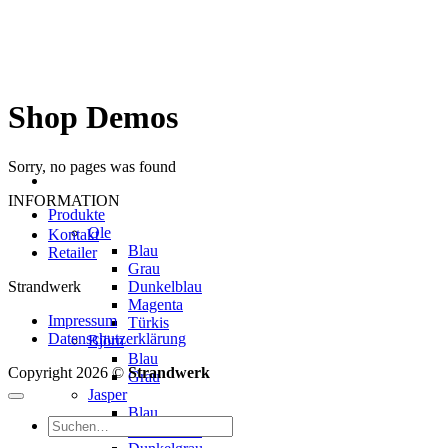
Zum
Inhalt
springen
Shop Demos
Sorry, no pages was found
INFORMATION
Produkte
Ole
Kontakt
Blau
Retailer
Grau
Strandwerk
Dunkelblau
Magenta
Impressum
Türkis
Datenschutzerklärung
Björn
Blau
Copyright 2026 ©
Strandwerk
Grau
Jasper
Blau
Suchen
Dunkelblau
nach: