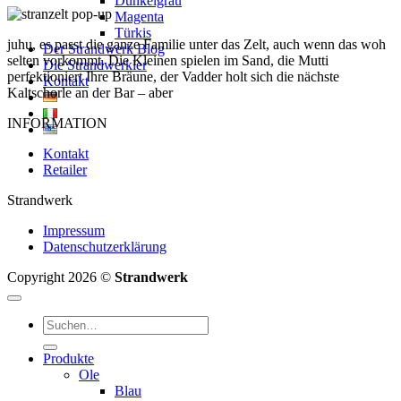
Dunkelgrau
Magenta
Türkis
juhu, es passt die ganze Familie unter das Zelt, auch wenn das woh
Der Strandwerk Blog
selten vorkommt. Die Kleinen spielen im Sand, die Mutti
Die Strandwerkler
perfektioniert Ihre Bräune, der Vadder holt sich die nächste
Kontakt
Kaltschorle an der Bar – aber
INFORMATION
Kontakt
Retailer
Strandwerk
Impressum
Datenschutzerklärung
Copyright 2026 ©
Strandwerk
Suchen
nach:
Produkte
Ole
Blau