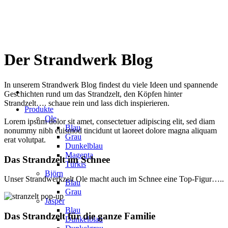
Zum
Inhalt
springen
Der Strandwerk Blog
In unserem Strandwerk Blog findest du viele Ideen und spannende
Geschichten rund um das Strandzelt, den Köpfen hinter
Strandzelt…. schaue rein und lass dich inspierieren.
Produkte
Ole
Lorem ipsum dolor sit amet, consectetuer adipiscing elit, sed diam
Blau
nonummy nibh euismod tincidunt ut laoreet dolore magna aliquam
Grau
erat volutpat.
Dunkelblau
Magenta
Das Strandzelt im Schnee
Türkis
Björn
Unser Strandwerkzelt Ole macht auch im Schnee eine Top-Figur…..
Blau
Grau
Jasper
Blau
Das Strandzelt für die ganze Familie
Dunkelblau